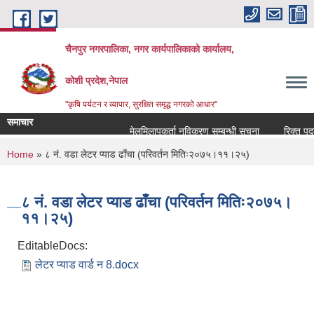
Skip to main content
चैनपुर नगरपालिका, नगर कार्यपालिकाको कार्यालय,
कोशी प्रदेश,नेपाल
"कृषि पर्यटन र व्यापार, सुरक्षित समृद्ध नगरकाे आधार"
समाचार
मेलमिलापकर्ता नविकरण सम्बन्धी सूचना
रिक्त पदमा 
You are here
Home
» ८ नं. वडा लेटर प्याड ढाँचा (परिवर्तन मितिः२०७५।११।२५)
८ नं. वडा लेटर प्याड ढाँचा (परिवर्तन मितिः२०७५।
११।२५)
EditableDocs:
लेटर प्याड वार्ड न 8.docx