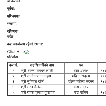
यो वडाको
पुर्वमाः
पश्चिममाः
उत्तरमाः
दक्षिणमाः
पर्दछ
वडा कार्यालय रहेको स्थान:
Click Here
थाँलेडाँडा
क्र.सं.
पदाधिकारीको नाम
पद
१
श्री शान्ती बहादुर कार्की
वडा अध्यक्ष
९८
२
श्री सानीमाया तामाङ्ग
महिला सदस्य
९८
३
श्री सुमित्रा दर्जि
दलित महिला सदस्य
९८
४
श्री भरत कँडेल
वडा सदस्य
५
श्री रंजेश प्रसाद कुशवाहा
वडा सचिव
९८