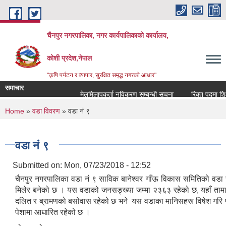
Skip to main content
चैनपुर नगरपालिका, नगर कार्यपालिकाको कार्यालय,
कोशी प्रदेश,नेपाल
"कृषि पर्यटन र व्यापार, सुरक्षित समृद्ध नगरकाे आधार"
समाचार
मेलमिलापकर्ता नविकरण सम्बन्धी सूचना
रिक्त पदमा शिक्षक
You are here
Home
»
वडा विवरण
» वडा नं ९
वडा नं ९
Submitted on:
Mon, 07/23/2018 - 12:52
चैनपुर नगरपालिका वडा नं ९ साविक बानेश्वर गाँऊ विकास समितिको वडा न
मिलेर बनेको छ । यस वडाको जनसङ्ख्या जम्मा २३६३ रहेको छ, यहाँ तामाङ, 
दलित र ब्रामणको बसोवास रहेको छ भने यस वडाका मानिसहरू विषेश गरि प
पेशामा आधारित रहेको छ ।