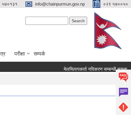
९ ५७०१३१
info@chainpurmun.gov.np
०२९ ५७००५०
Search form
Search
त्र
परीक्षा
सम्पर्क
मेलमिलापकर्ता नविकरण सम्बन्धी सूचना