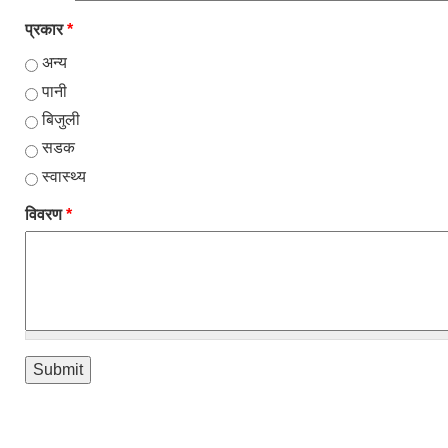
प्रकार
*
अन्य
पानी
बिजुली
सडक
स्वास्थ्य
विवरण
*