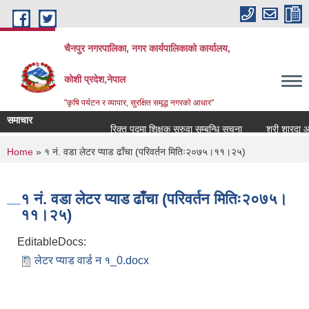
Skip to main content
चैनपुर नगरपालिका, नगर कार्यपालिकाको कार्यालय,
कोशी प्रदेश,नेपाल
"कृषि पर्यटन र व्यापार, सुरक्षित समृद्ध नगरकाे आधार"
समाचार
रिक्त पदमा शिक्षक सरुवा सम्बन्धि सूचना
श्री शारदा आ व
You are here
Home
» १ नं. वडा लेटर प्याड ढाँचा (परिवर्तन मितिः२०७५।११।२५)
१ नं. वडा लेटर प्याड ढाँचा (परिवर्तन मितिः२०७५।
११।२५)
EditableDocs:
लेटर प्याड वार्ड न १_0.docx