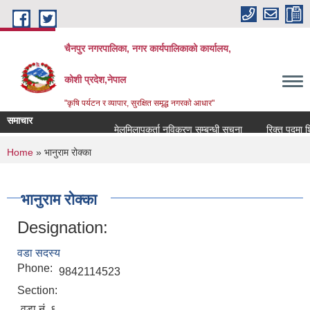
Skip to main content
चैनपुर नगरपालिका, नगर कार्यपालिकाको कार्यालय,
कोशी प्रदेश,नेपाल
"कृषि पर्यटन र व्यापार, सुरक्षित समृद्ध नगरकाे आधार"
समाचार
मेलमिलापकर्ता नविकरण सम्बन्धी सूचना
रिक्त पदमा शिक्
You are here
Home
» भानुराम रोक्का
भानुराम रोक्का
Designation:
वडा सदस्य
Phone:
9842114523
Section:
वडा नं. ६