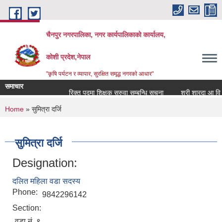
Skip to main content
चैनपुर नगरपालिका, नगर कार्यपालिकाको कार्यालय,
कोशी प्रदेश,नेपाल
"कृषि पर्यटन र व्यापार, सुरक्षित समृद्ध नगरकाे आधार"
समाचार
रिक्त पदमा शिक्षक सरुवा सम्बन्धि सूचना
श्री शारदा आ वि ओख
You are here
Home
» सुमित्रा दर्जि
सुमित्रा दर्जि
Designation:
दलित महिला वडा सदस्य
Phone:
9842296142
Section:
वडा नं. ९