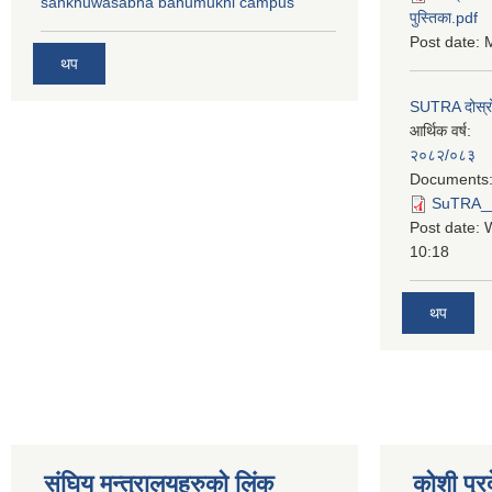
sankhuwasabha bahumukhi campus
पुस्तिका.pdf
Post date:
M
थप
SUTRA दोस्रो त
आर्थिक वर्ष:
२०८२/०८३
Documents
SuTRA__दो
Post date:
10:18
थप
स‌ंघिय मन्त्रालयहरुको लिंक
कोशी प्र