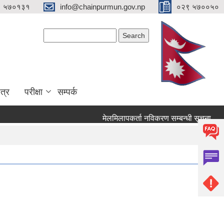
९ ५७०१३१
info@chainpurmun.gov.np
०२९ ५७००५०
Search form
Search
त्र
परीक्षा
सम्पर्क
मेलमिलापकर्ता नविकरण सम्बन्धी सूचना
रि