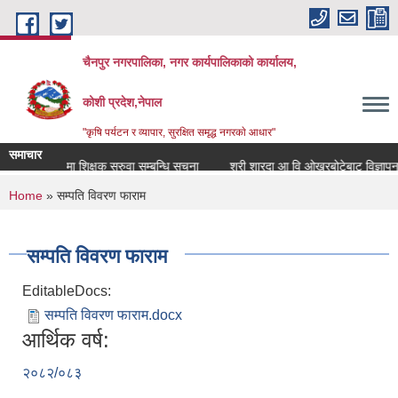
Skip to main content
चैनपुर नगरपालिका, नगर कार्यपालिकाको कार्यालय,
कोशी प्रदेश,नेपाल
"कृषि पर्यटन र व्यापार, सुरक्षित समृद्ध नगरकाे आधार"
समाचार
रिक्त पदमा शिक्षक सरुवा सम्बन्धि सूचना
श्री शारदा आ वि ओखरबोटेबाट विज्ञापन प्
You are here
Home
» सम्पति विवरण फाराम
सम्पति विवरण फाराम
EditableDocs:
सम्पति विवरण फाराम.docx
आर्थिक वर्ष:
२०८२/०८३