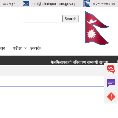
९ ५७०१३१
info@chainpurmun.gov.np
०२९ ५७००५०
Search form
Search
त्र
परीक्षा
सम्पर्क
मेलमिलापकर्ता नविकरण सम्बन्धी सूचना
रिक्