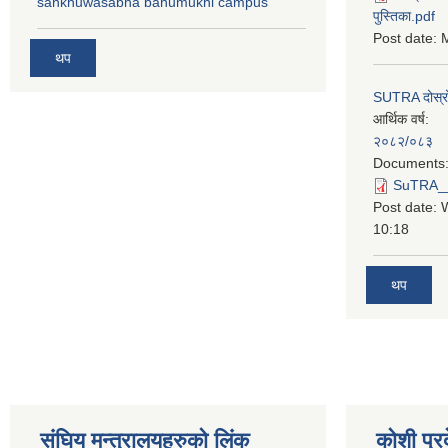
sankhuwasabha bahumukhi campus
पुस्तिका.pdf
Post date:
M
थप
SUTRA दोस्रो त
आर्थिक वर्ष:
२०८२/०८३
Documents
SuTRA__दो
Post date:
10:18
थप
स‌ंघिय मन्त्रालयहरुको लिंक
कोशी प्र