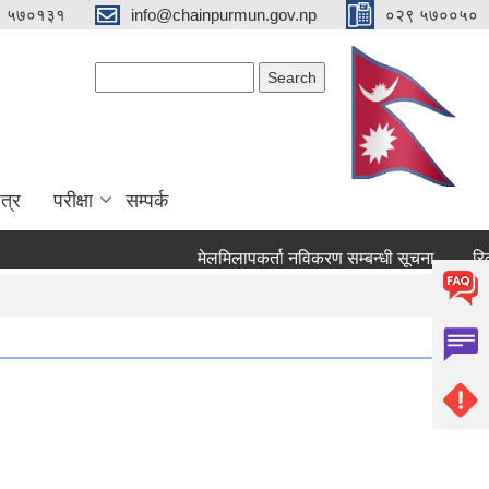
९ ५७०१३१
info@chainpurmun.gov.np
०२९ ५७००५०
Search form
Search
त्र
परीक्षा
सम्पर्क
मेलमिलापकर्ता नविकरण सम्बन्धी सूचना
रिक्त 