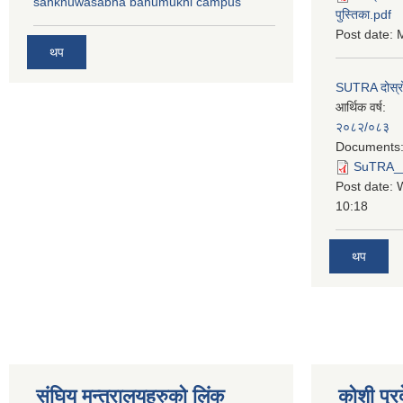
sankhuwasabha bahumukhi campus
पुस्तिका.pdf
Post date:
M
थप
SUTRA दोस्रो त
आर्थिक वर्ष:
२०८२/०८३
Documents
SuTRA__दो
Post date:
10:18
थप
स‌ंघिय मन्त्रालयहरुको लिंक
कोशी प्र