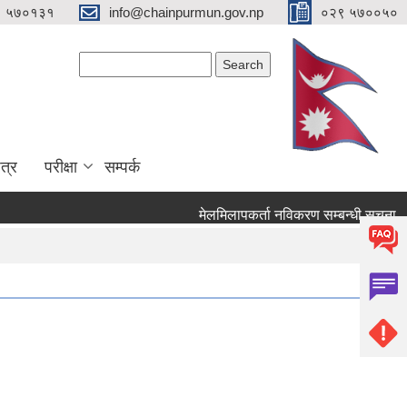
९ ५७०१३१
info@chainpurmun.gov.np
०२९ ५७००५०
Search form
Search
त्र
परीक्षा
सम्पर्क
मेलमिलापकर्ता नविकरण सम्बन्धी सूचना