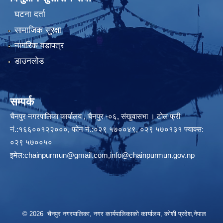
घटना दर्ता
सामाजिक सुरक्षा
नागरिक वडापत्र
डाउनलोड
सम्पर्क
चैनपुर नगरपालिका कार्यालय , चैनपुर -०६, संखुवासभा । टोल फ्री
नं.:१६६००१२२०००, फोन नं.:०२९ ५७००४९, ०२९ ५७०१३१ फ्याक्स:
०२९ ५७००५०
इमेल:
chainpurmun@gmail.com
,
info@chainpurmun.gov.np
© 2026 चैनपुर नगरपालिका, नगर कार्यपालिकाको कार्यालय, कोशी प्रदेश,नेपाल