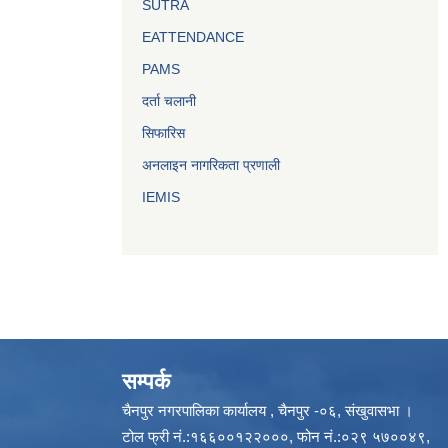
SUTRA
EATTENDANCE
PAMS
दर्ता चलानी
सिफारिस
अनलाइन नागरिकता प्रणाली
IEMIS
सम्पर्क
चैनपुर नगरपालिका कार्यालय , चैनपुर -०६, संखुवासभा ।
टोल फ्री नं.:१६६००१२२०००, फोन नं.:०२९ ५७००४९,